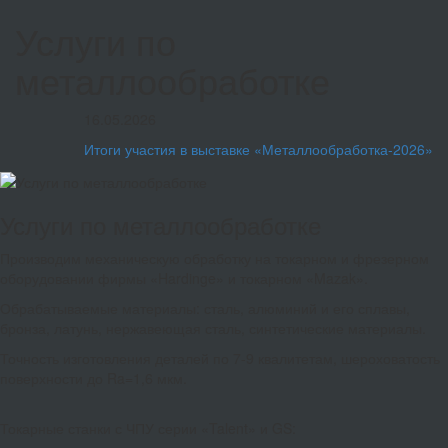
Услуги по
металлообработке
16.05.2026
Итоги участия в выставке «Металлообработка-2026»
Услуги по металлообработке
Производим механическую обработку на токарном и фрезерном
оборудовании фирмы «Hardinge» и токарном «Mazak».
Обрабатываемые материалы: сталь, алюминий и его сплавы,
бронза, латунь, нержавеющая сталь, синтетические материалы.
Точность изготовления деталей по 7-9 квалитетам, шероховатость
поверхности до Ra=1,6 мкм.
Токарные станки с ЧПУ серии «Talent» и GS: