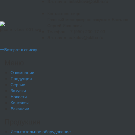
Эл. почта: astakhova@pktba.ru
Контактное лицо:
Главный менеджер по закупкам Бакалов
Сергей Иванович
Телефон: +7 (950) 230-17-03
Эл. почта: bakalov@pktba.ru
Возврат к списку
Меню
О компании
Продукция
Сервис
Закупки
Новости
Контакты
Вакансии
Продукция
Испытательное оборудование