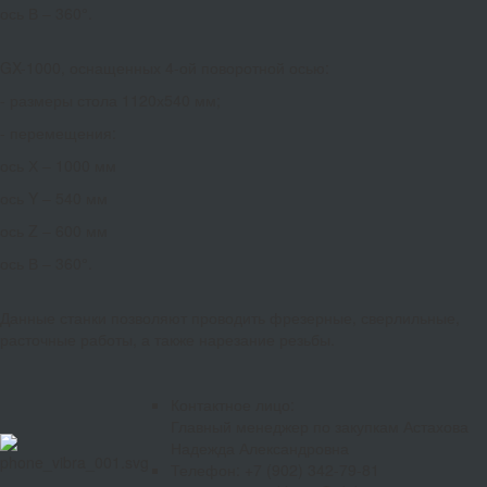
ось В – 360°.
GX-1000, оснащенных 4-ой поворотной осью:
- размеры стола 1120х540 мм;
- перемещения:
ось Х – 1000 мм
ось Y – 540 мм
ось Z – 600 мм
ось В – 360°.
Данные станки позволяют проводить фрезерные, сверлильные,
расточные работы, а также нарезание резьбы.
Контактное лицо:
Главный менеджер по закупкам Астахова
Надежда Александровна
Телефон: +7 (902) 342-79-81