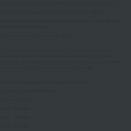
- максимальный диаметр обрабатываемого прутка – 72 мм;
- максимальный диаметр штучной заготовки – 356 мм;
- максимальная длина обрабатываемой детали – 600 мм (по
наружней поверхности).
- Максимальный вес заготовки - 80 кг.
Имеются станки, оснащенные приводным инструментом,
позволяющие вести внеосевую сверлильную и фрезерную
обработку. Фрезерная обработка производится на 3-х осевых
вертикальных обрабатывающих центрах серии.
GX-600, оснащенных 4-ой поворотной осью:
- размеры стола 750х540 мм;
- перемещения:
ось Х – 600 мм
ось Y – 540 мм
ось Z – 540 мм