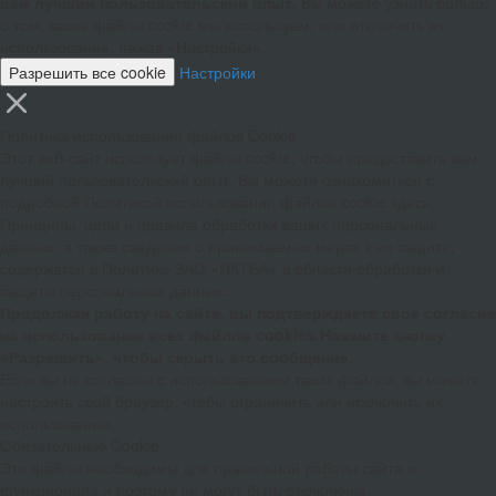
вам лучший пользовательский опыт.
Вы можете узнать больше
о том, какие файлы cookie мы используем, или отключить их
использование, нажав «Настройки».
Разрешить все cookie
Настройки
Политика использования файлов Cookie
Этот веб-сайт использует файлы cookie, чтобы предоставить вам
лучший пользовательский опыт. Вы можете ознакомиться с
подробной Политикой использования файлов cookie здесь.
Принципы, цели и правила обработки ваших персональных
данных, а также сведения о принимаемых мерах к их защите,
содержатся в Политике ЗАО «ПКТБА» в области обработки и
защиты персональных данных.
Продолжая работу на сайте, вы подтверждаете свое согласие
на использование всех файлов cookies.Нажмите кнопку
«Разрешить», чтобы скрыть это сообщение.
Если вы не согласны с использованием таких файлов, вы можете
настроить свой браузер, чтобы ограничить или исключить их
использование.
Обязательные Cookie
Эти файлы необходимы для правильной работы сайта и
функционала и поэтому не могут быть отключены.