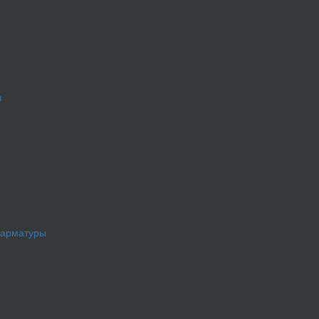
в
 арматуры