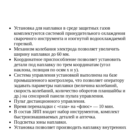
Масса (установка/ист. питания/
1030/105/85
пульт управления), кг
Установка для наплавки в среде защитных газов
комплектуются системой принудительного охлаждения
сварочного инструмента и изогнутой водоохлаждаемой
горелкой.
Механизм колебания электрода позволяет увеличить
ширину наплавки до 60 мм.
Координатное приспособление позволяет установить
детали под наплавку по трем координатам (угол
наклона, позиция по осям x и y).
Система управления установкой выполнена на базе
промышленного контроллера, что позволяет оператору
задавать параметры наплавки (величина колебаний,
скорость колебаний, количество оборотов планшайбы и
др.) на сенсорной панели пульта управления.
Пульт дистанционного управления.
Время переналадки с «газа» на «флюс» — 10 мин.
В состав ЗИП входит набор инструментов, комплект
быстроизнашиваемых деталей и аптечка.
Подсветка зоны наплавки.
Установка позволяет производить наплавку внутренних