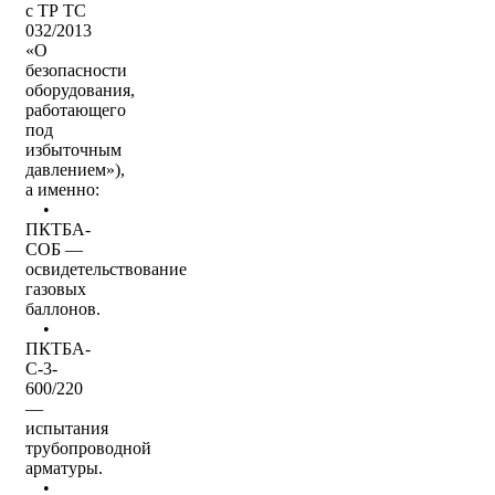
с ТР ТС
032/2013
«О
безопасности
оборудования,
работающего
под
избыточным
давлением»),
а именно:
•
ПКТБА-
СОБ —
освидетельствование
газовых
баллонов.
•
ПКТБА-
С-3-
600/220
—
испытания
трубопроводной
арматуры.
•